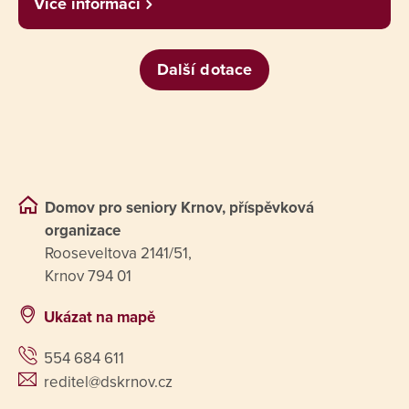
Více informací
Další dotace
Domov pro seniory Krnov, příspěvková
organizace
Rooseveltova 2141/51,
Krnov 794 01
Ukázat na mapě
554 684 611
reditel@dskrnov.cz