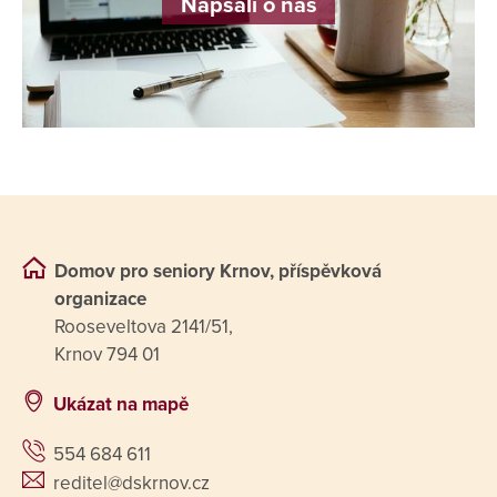
Napsali o nás
Domov pro seniory Krnov, příspěvková
organizace
Rooseveltova 2141/51,
Krnov 794 01
Ukázat na mapě
554 684 611
reditel@dskrnov.cz