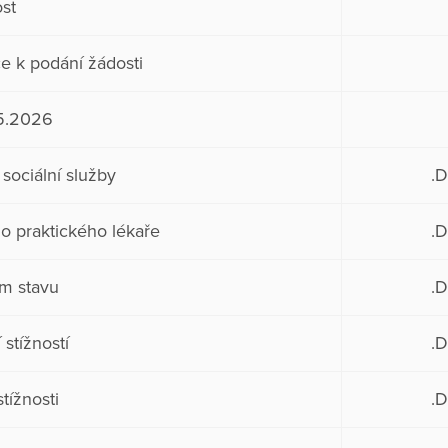
ost
ce k podání žádosti
.5.2026
sociální služby
.
ho praktického lékaře
.
ím stavu
.
stížností
.
tížnosti
.