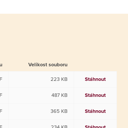
u
Velikost souboru
F
223 KB
Stáhnout
F
487 KB
Stáhnout
F
365 KB
Stáhnout
F
234 KB
Stáhnout