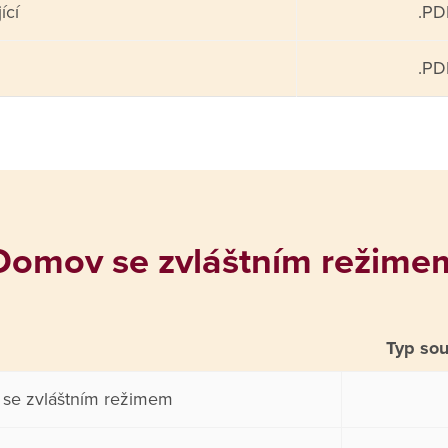
ící
.PD
.PD
Domov se zvláštním režime
Typ so
 se zvláštním režimem