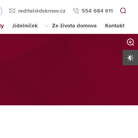
reditel@dskrnov.cz
554 684 611
ty
Jídelníček
Ze života domova
Kontakt
Zvětši
Vysoký 