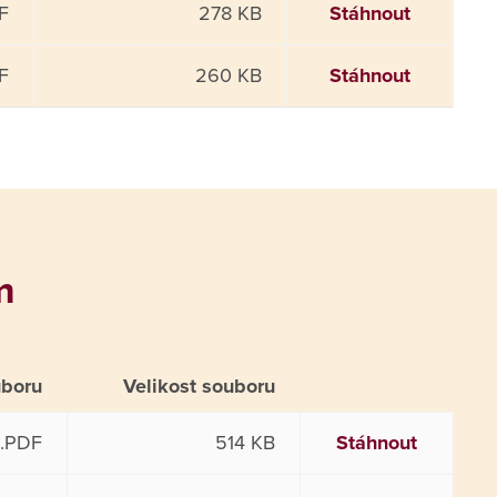
F
278 KB
Stáhnout
F
260 KB
Stáhnout
m
uboru
Velikost souboru
.PDF
514 KB
Stáhnout