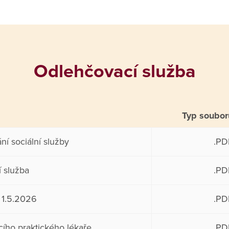
Odlehčovací služba
Typ soubor
ní sociální služby
.PD
í služba
.PD
 1.5.2026
.PD
ícího praktického lékaře
.PD