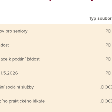
Typ soubor
ov pro seniory
.PD
ádost
.PD
rmace k podání žádosti
.PD
 1.5.2026
.PD
ní sociální služby
.DOC
ícího praktického lékaře
.DOC