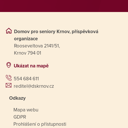
Domov pro seniory Krnov, příspěvková
organizace
Rooseveltova 2141/51,
Krnov 794 01
Ukázat na mapě
554 684 611
reditel@dskrnov.cz
Odkazy
Mapa webu
GDPR
Prohlášení o přístupnosti