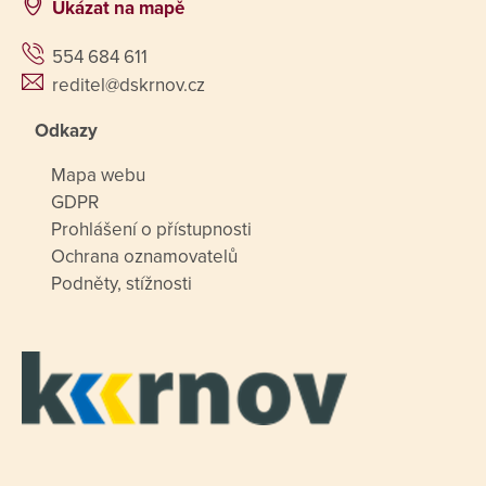
Ukázat na mapě
554 684 611
reditel@dskrnov.cz
Odkazy
Mapa webu
GDPR
Prohlášení o přístupnosti
Ochrana oznamovatelů
Podněty, stížnosti