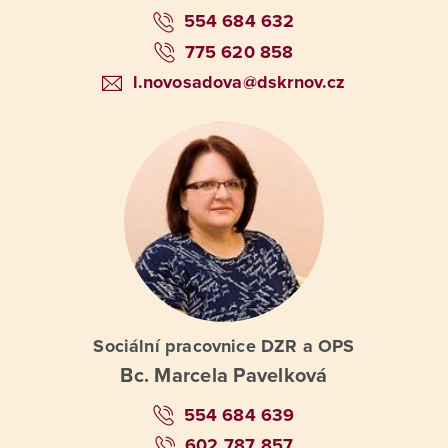
554 684 632
775 620 858
l.novosadova@dskrnov.cz
Sociální pracovnice DZR a OPS
Bc. Marcela Pavelková
554 684 639
602 787 857