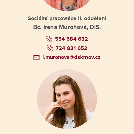
Sociální pracovnice II. oddělení
Bc. Irena Muroňová, DiS.
554 684 632
724 831 652
i.muronova@dskrnov.cz