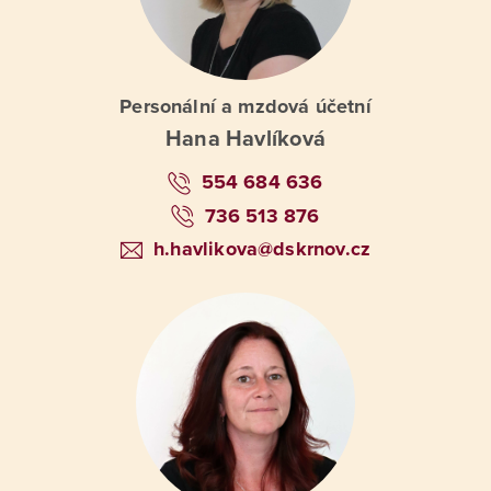
Personální a mzdová účetní
Hana Havlíková
554 684 636
736 513 876
h.havlikova@dskrnov.cz