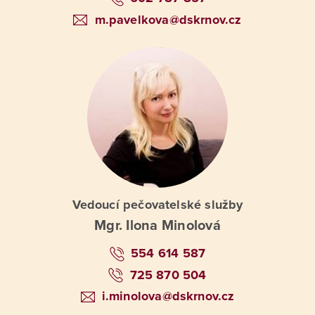
m.pavelkova@dskrnov.cz
Vedoucí pečovatelské služby
Mgr. Ilona Minolová
554 614 587
725 870 504
i.minolova@dskrnov.cz