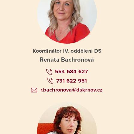
Koordinátor IV. oddělení DS
Renata Bachroňová
554 684 627
731 622 951
r.bachronova@dskrnov.cz