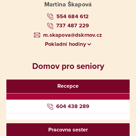
Martina Škapová
554 684 612
737 487 229
m.skapova@dskrnov.cz
Pokladní hodiny
Domov pro seniory
Recepce
604 438 289
Pracovna sester