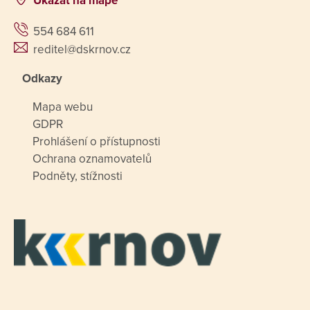
Ukázat na mapě
554 684 611
reditel@dskrnov.cz
Odkazy
Mapa webu
GDPR
Prohlášení o přístupnosti
Ochrana oznamovatelů
Podněty, stížnosti