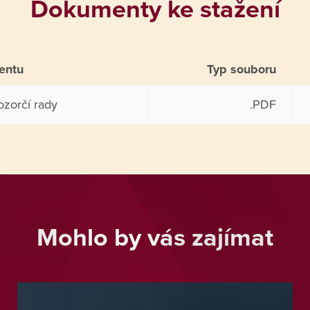
Dokumenty ke stažení
entu
Typ souboru
ozorčí rady
.PDF
Mohlo by vás zajímat