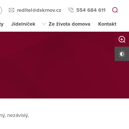
reditel@dskrnov.cz
554 684 611
ty
Jídelníček
Ze života domova
Kontakt
Zvětši
Vysoký 
ý, nezávislý,