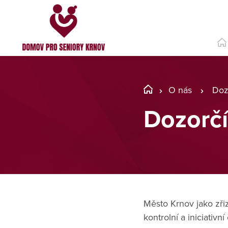
O nás
Doz
Dozorčí
Město Krnov jako zři
kontrolní a iniciativ