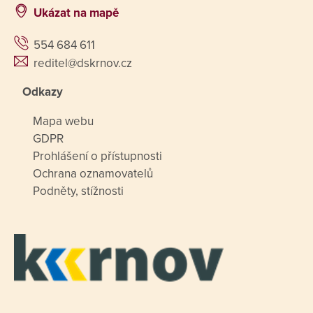
Ukázat na mapě
554 684 611
reditel@dskrnov.cz
Odkazy
Mapa webu
GDPR
Prohlášení o přístupnosti
Ochrana oznamovatelů
Podněty, stížnosti