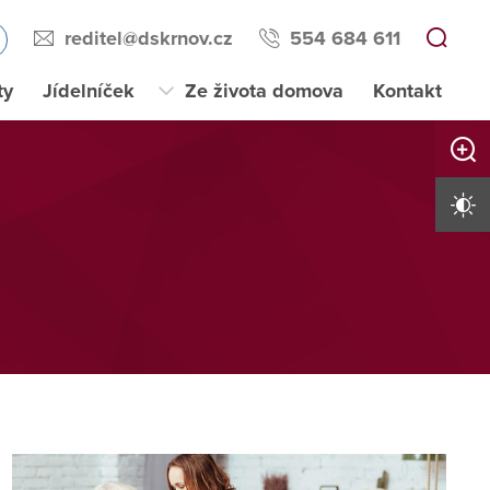
reditel@dskrnov.cz
554 684 611
ty
Jídelníček
Ze života domova
Kontakt
Zvětši
Vysoký 