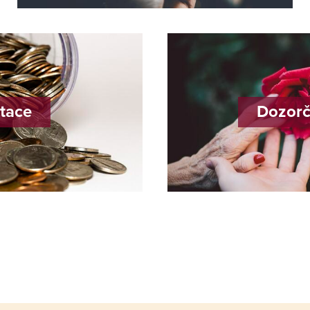
tace
Dozorč