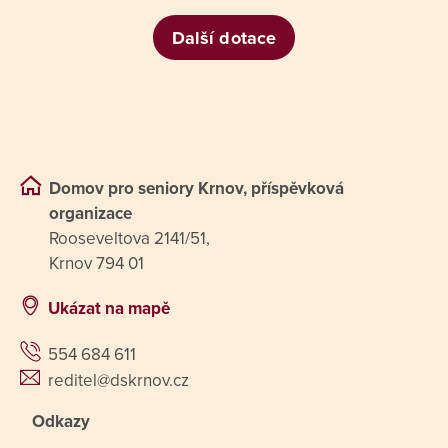
Další dotace
Domov pro seniory Krnov, příspěvková
organizace
Rooseveltova 2141/51,
Krnov 794 01
Ukázat na mapě
554 684 611
reditel@dskrnov.cz
Odkazy