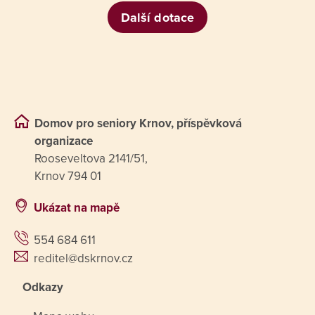
Další dotace
Domov pro seniory Krnov, příspěvková
organizace
Rooseveltova 2141/51,
Krnov 794 01
Ukázat na mapě
554 684 611
reditel@dskrnov.cz
Odkazy