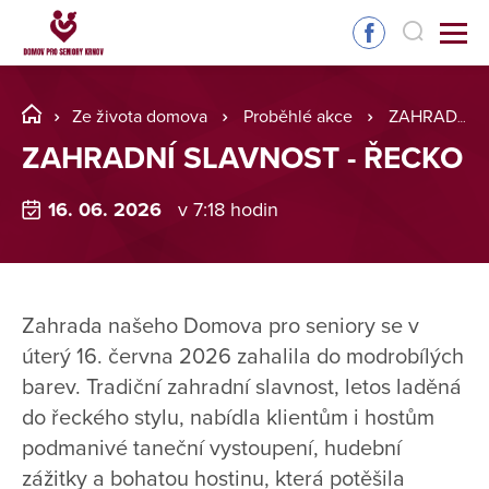
Ze života domova
Proběhlé akce
ZAHRADNÍ SLAVNOST - ŘECKO
ZAHRADNÍ SLAVNOST - ŘECKO
16. 06. 2026
v 7:18 hodin
Zahrada našeho Domova pro seniory se v
úterý 16. června 2026 zahalila do modrobílých
barev. Tradiční zahradní slavnost, letos laděná
do řeckého stylu, nabídla klientům i hostům
podmanivé taneční vystoupení, hudební
zážitky a bohatou hostinu, která potěšila