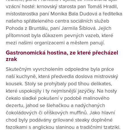
vzácní hosté: krnovský starosta pan Tomáš Hradil,
místostarostka paní Monika Bala Dudová a ředitelka
našeho spřáteleného centra sociálních služeb
Pohoda z Bruntálu, paní Jarmila Šíblová. Jejich
přítomnost byla důkazem pevných vazeb, které
mezi našimi organizacemi a městem panují.
Gastronomická hostina, ze které přecházel
zrak
Skutečným vyvrcholením odpoledne byla práce
naší kuchyně, která předvedla doslova mistrovský
kousek. Stoly se prohýbaly pod tíhou delikates,
které uspokojily i ty nejmlsnější jazýčky. Na hosty
čekalo sladké pokušení v podobě malinového
dezertu, jahod se šlehačkou a nadýchaných
čokoládových či oříškových muffinů. Jako hlavní
chod byly podávány grilované steaky doplněné
fazolkami s anglickou slaninou a tradičními tzatziki.