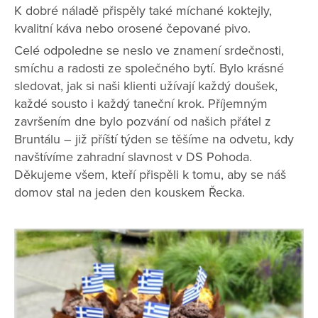
K dobré náladě přispěly také míchané koktejly,
kvalitní káva nebo orosené čepované pivo.
Celé odpoledne se neslo ve znamení srdečnosti,
smíchu a radosti ze společného bytí. Bylo krásné
sledovat, jak si naši klienti užívají každý doušek,
každé sousto i každý taneční krok. Příjemným
završením dne bylo pozvání od našich přátel z
Bruntálu – již příští týden se těšíme na odvetu, kdy
navštívíme zahradní slavnost v DS Pohoda.
Děkujeme všem, kteří přispěli k tomu, aby se náš
domov stal na jeden den kouskem Řecka.