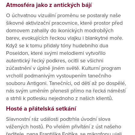
Atmosféra jako z antických bájí
O úchvatnou vizuální proměnu se postaraly naše
šikovné aktivizační pracovnice, které prostor před
domovem zahalily do ikonických modrobílých
barev, evokujících řeckou vlajku i blankytné moře.
Když se k tomu přidaly tóny hudebního dua
Poseidon, které svými melodiemi vytvořilo
autentický řecký podkres, ocitli se všichni
zúčastnění v úplně jiném světě. Kulturní program
vrcholil podmanivým vystoupením tanečního
souboru Antigoni. Tanečníci, od dětí až po dospělé,
nás svým uměním přenesli přímo na řecká náměstí
a strhli k potlesku nejednoho z našich klientů.
Hosté a přátelská setkání
Slavnostní ráz události podtrhla úvodní slova
vážených hostů. Po vřelém přivítání z úst našeho
ředitele, pana Františka Fojtíka, se mikrofonu ujali