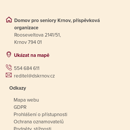
Domov pro seniory Krnov, příspěvková
organizace
Rooseveltova 2141/51,
Krnov 794 01
Ukázat na mapě
554 684 611
reditel@dskrnov.cz
Odkazy
Mapa webu
GDPR
Prohlášení o přístupnosti
Ochrana oznamovatelů
Podněty, stížnosti