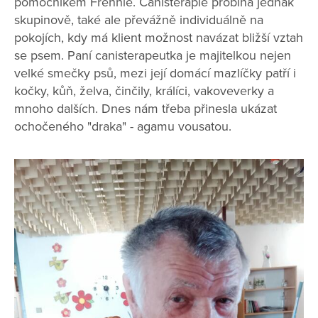
pomocníkem Frennie. Canisterapie probíhá jednak
skupinově, také ale převážně individuálně na
pokojích, kdy má klient možnost navázat bližší vztah
se psem. Paní canisterapeutka je majitelkou nejen
velké smečky psů, mezi její domácí mazlíčky patří i
kočky, kůň, želva, činčily, králíci, vakoveverky a
mnoho dalších. Dnes nám třeba přinesla ukázat
ochočeného "draka" - agamu vousatou.