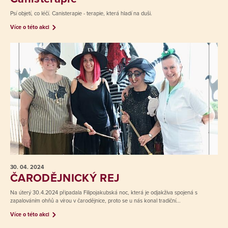
Psí objetí, co léčí. Canisterapie - terapie, která hladí na duši.
Více o této akci
30. 04.
2024
ČARODĚJNICKÝ REJ
Na úterý 30.4.2024 připadala Filipojakubská noc, která je odjakživa spojená s
zapalováním ohňů a vírou v čarodějnice, proto se u nás konal tradiční...
Více o této akci