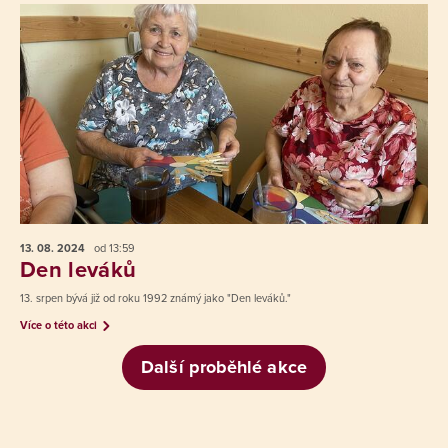
13. 08.
2024
od 13:59
Den leváků
13. srpen bývá již od roku 1992 známý jako "Den leváků."
Více o této akci
Další proběhlé akce