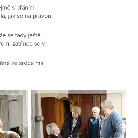
ejmě s přáním
lá, jak se na pravou
 že se tady ještě
vem, zatímco se v
lněné ze srdce má