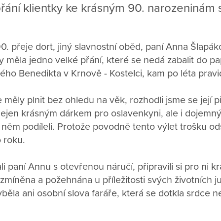
ání klientky ke krásným 90. narozeninám 
. přeje dort, jiný slavnostní oběd, paní Anna Šlapá
měla jedno velké přání, které se nedá zabalit do pa
atého Benedikta v Krnově - Kostelci, kam po léta prav
měly plnit bez ohledu na věk, rozhodli jsme se její př
l nejen krásným dárkem pro oslavenkyni, ale i doje
něm podíleli. Protože povodně tento výlet trošku od
o roku.
li paní Annu s otevřenou náručí, připravili si pro ni 
 zmíněna a požehnána u příležitosti svých životních ju
ěla ani osobní slova faráře, která se dotkla srdce ne