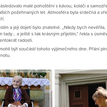
následovalo malé pohoštění s kávou, koláči a samozř
lších požehnaných let. Atmosféra byla srdečná a vře
ří.
stím a její dojetí bylo znatelné. „Nikdy bych nevěřila,
 tady… a ještě s tak krásným přijetím,“ řekla s úsmě
tentokrát radosti.
 mohli být součástí tohoto výjimečného dne. Přání p
dnotu.