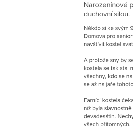
Narozeninové př
duchovní silou.
Někdo si ke svým 90
Domova pro seniory 
navštívit kostel sv
A protože sny by se 
kostela se tak sta
všechny, kdo se na 
se až na jaře tohot
Farníci kostela čeka
níž byla slavnostně
devadesátin. Nechyb
všech přítomných.