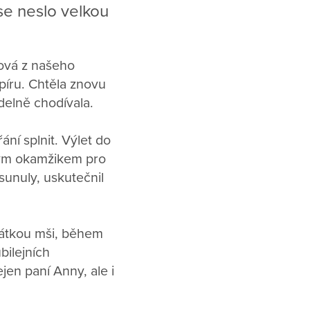
se neslo velkou
ková z našeho
píru. Chtěla znovu
idelně chodívala.
ání splnit. Výlet do
mným okamžikem pro
sunuly, uskutečnil
krátkou mši, během
bilejních
jen paní Anny, ale i