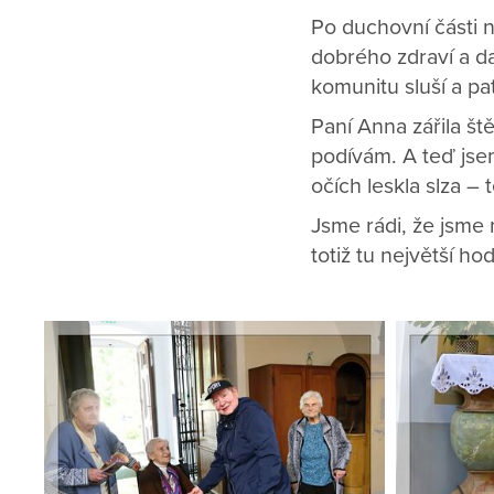
Po duchovní části 
dobrého zdraví a da
komunitu sluší a pat
Paní Anna zářila ště
podívám. A teď jsem
očích leskla slza – 
Jsme rádi, že jsme
totiž tu největší ho