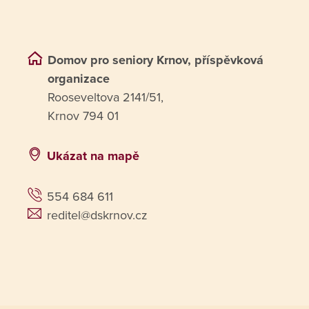
Domov pro seniory Krnov, příspěvková
organizace
Rooseveltova 2141/51,
Krnov 794 01
Ukázat na mapě
554 684 611
reditel@dskrnov.cz