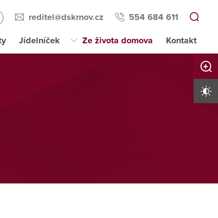
reditel@dskrnov.cz
554 684 611
ty
Jídelníček
Ze života domova
Kontakt
Zvětši
Vysoký 