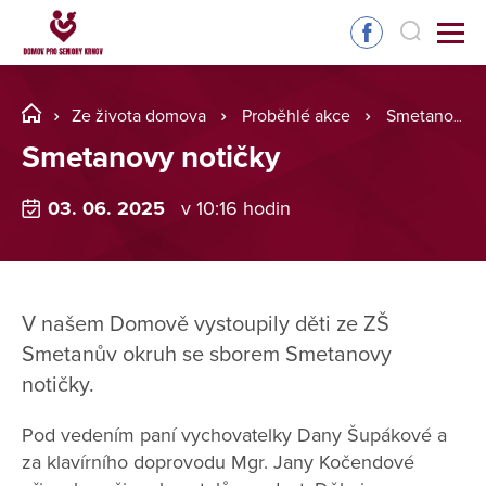
Ze života domova
Proběhlé akce
Smetanovy notičky
Smetanovy notičky
03. 06. 2025
v 10:16 hodin
V našem Domově vystoupily děti ze ZŠ
Smetanův okruh se sborem Smetanovy
notičky.
Pod vedením paní vychovatelky Dany Šupákové a
za klavírního doprovodu Mgr. Jany Kočendové