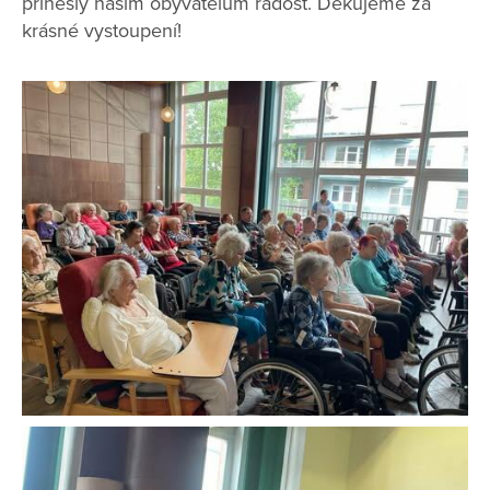
přinesly našim obyvatelům radost. Děkujeme za
krásné vystoupení!