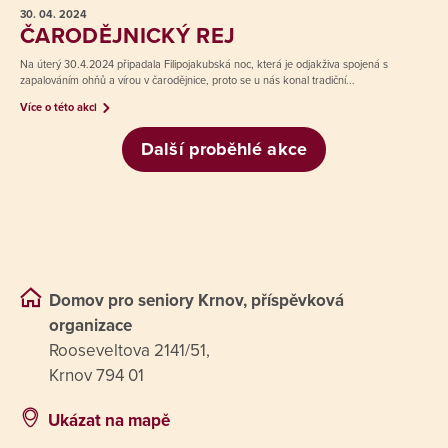
30. 04.
2024
ČARODĚJNICKÝ REJ
Na úterý 30.4.2024 připadala Filipojakubská noc, která je odjakživa spojená s
zapalováním ohňů a vírou v čarodějnice, proto se u nás konal tradiční...
Více o této akci
Další proběhlé akce
Domov pro seniory Krnov, příspěvková
organizace
Rooseveltova 2141/51,
Krnov 794 01
Ukázat na mapě