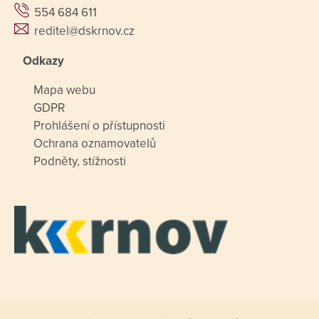
554 684 611
reditel@dskrnov.cz
Odkazy
Mapa webu
GDPR
Prohlášení o přístupnosti
Ochrana oznamovatelů
Podněty, stížnosti