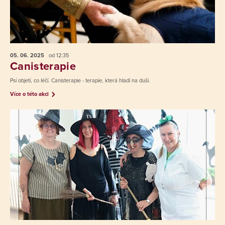
05. 06.
2025
od 12:35
Canisterapie
Psí objetí, co léčí. Canisterapie - terapie, která hladí na duši.
Více o této akci