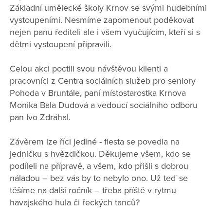
Základní umělecké školy Krnov se svými hudebními
vystoupeními. Nesmíme zapomenout poděkovat
nejen panu řediteli ale i všem vyučujícím, kteří si s
dětmi vystoupení připravili.
Celou akci poctili svou návštěvou klienti a
pracovníci z Centra sociálních služeb pro seniory
Pohoda v Bruntále, paní místostarostka Krnova
Monika Bala Dudová a vedoucí sociálního odboru
pan Ivo Zdráhal.
Závěrem lze říci jediné - fiesta se povedla na
jedničku s hvězdičkou. Děkujeme všem, kdo se
podíleli na přípravě, a všem, kdo přišli s dobrou
náladou – bez vás by to nebylo ono. Už teď se
těšíme na další ročník – třeba příště v rytmu
havajského hula či řeckých tanců?