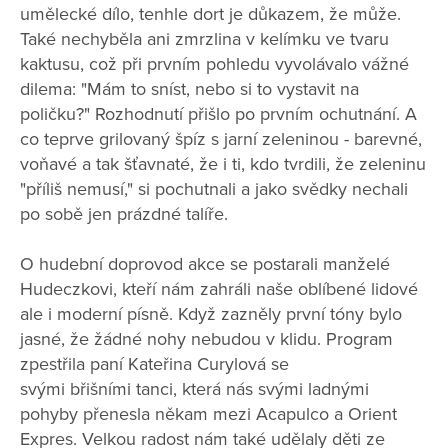
umělecké dílo, tenhle dort je důkazem, že může.
Také nechyběla ani zmrzlina v kelímku ve tvaru
kaktusu, což při prvním pohledu vyvolávalo vážné
dilema: "Mám to sníst, nebo si to vystavit na
poličku?" Rozhodnutí přišlo po prvním ochutnání. A
co teprve grilovaný špíz s jarní zeleninou - barevné,
voňavé a tak šťavnaté, že i ti, kdo tvrdili, že zeleninu
"příliš nemusí," si pochutnali a jako svědky nechali
po sobě jen prázdné talíře.
O hudební doprovod akce se postarali manželé
Hudeczkovi, kteří nám zahráli naše oblíbené lidové
ale i moderní písně. Když zazněly první tóny bylo
jasné, že žádné nohy nebudou v klidu. Program
zpestřila paní Kateřina Curylová se
svými břišními tanci, která nás svými ladnými
pohyby přenesla někam mezi Acapulco a Orient
Expres. Velkou radost nám také udělaly děti ze