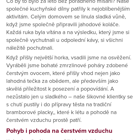
Co by to bylo za léto bez pořádného mlsání? Naše
společné kuchyňské dílny patřily k nejoblíbenějším
aktivitám. Celým domovem se linula sladká vůně,
když jsme společně připravili jahodové koláče.
Každá ruka byla vítána a na výsledku, který jsme si
společně vychutnali u odpolední kávy, si všichni
náležitě pochutnali.
Když přišly největší horka, vsadili jsme na osvěžení.
Vyráběli jsme bohaté zmrzlinové poháry zdobené
čerstvým ovocem, které přišly vhod nejen jako
lahodná tečka za obědem, ale především jako
skvělá příležitost k posezení a popovídání. A
nezůstalo jen u sladkého – naše šikovné klientky se
s chutí pustily i do přípravy těsta na tradiční
bramborové placky,, které k létu a pohodě na
čerstvém vzduchu prostě patří.
Pohyb i pohoda na čerstvém vzduchu