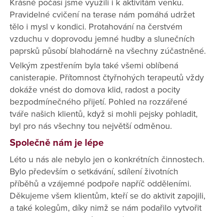
Krásné počasí jsme využili i k aktivitám venku.
Pravidelné cvičení na terase nám pomáhá udržet
tělo i mysl v kondici. Protahování na čerstvém
vzduchu v doprovodu jemné hudby a slunečních
paprsků působí blahodárně na všechny zúčastněné.
Velkým zpestřením byla také všemi oblíbená
canisterapie. Přítomnost čtyřnohých terapeutů vždy
dokáže vnést do domova klid, radost a pocity
bezpodmínečného přijetí. Pohled na rozzářené
tváře našich klientů, když si mohli pejsky pohladit,
byl pro nás všechny tou největší odměnou.
Společně nám je lépe
Léto u nás ale nebylo jen o konkrétních činnostech.
Bylo především o setkávání, sdílení životních
příběhů a vzájemné podpoře napříč odděleními.
Děkujeme všem klientům, kteří se do aktivit zapojili,
a také kolegům, díky nimž se nám podařilo vytvořit