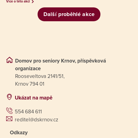
Více o této akci
Další proběhlé akce
Domov pro seniory Krnov, příspěvková
organizace
Rooseveltova 2141/51,
Krnov 794 01
Ukázat na mapě
554 684 611
reditel@dskrnov.cz
Odkazy