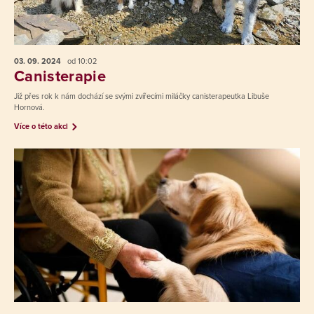
03. 09.
2024
od 10:02
Canisterapie
Již přes rok k nám dochází se svými zvířecími miláčky canisterapeutka Libuše
Hornová.
Více o této akci