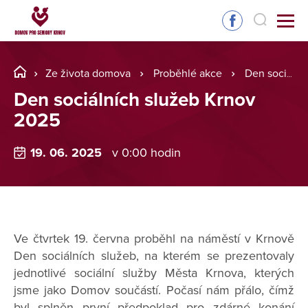
Ze života domova
Proběhlé akce
Den sociálních služeb Krnov 2025
Den sociálních služeb Krnov
2025
19. 06. 2025
v 0:00 hodin
Ve čtvrtek 19. června proběhl na náměstí v Krnově
Den sociálních služeb, na kterém se prezentovaly
jednotlivé sociální služby Města Krnova, kterých
jsme jako Domov součástí. Počasí nám přálo, čímž
byl splněn první předpoklad pro zdárné konání