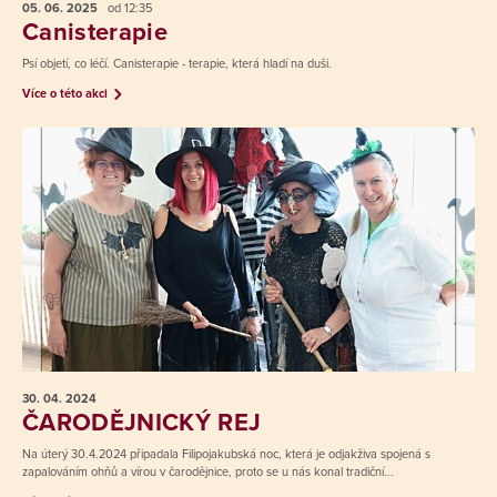
05. 06.
2025
od 12:35
Canisterapie
Psí objetí, co léčí. Canisterapie - terapie, která hladí na duši.
Více o této akci
30. 04.
2024
ČARODĚJNICKÝ REJ
Na úterý 30.4.2024 připadala Filipojakubská noc, která je odjakživa spojená s
zapalováním ohňů a vírou v čarodějnice, proto se u nás konal tradiční...