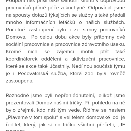
Podpořit nás přišli také samotní klienti v doprovodu
pracovníků přímé péče a kuchyně. Odpovídali jsme
na spousty dotazů týkajících se služby a také předali
mnoho informačních letáčků o našich službách.
Početné zastoupení bylo i ze strany pracovníků
Domova. Po celou dobu akce byly přítomny dvě
sociální pracovnice a pracovnice zdravotního úseku.
Kromě nich se zájemci mohli ptát také
koordinátorek oddělení a aktivizační pracovnice,
které se akce také účastnily. Nedílnou součástí týmu
je i Pečovatelská služba, která zde byla rovněž
zastoupena.
Rozhodně jsme byli nepřehlédnutelní, jelikož jsme
prezentovali Domov našimi tričky. Při pohledu na ně
bylo zřejmé, kdo náš tým vede. Řídíme se heslem
„Plaveme v tom spolu“ a velitelem domovské lodi je
ředitel, který, jak si na tričku všichni přečetli, „JE