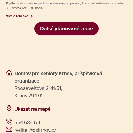
Přijďte na další setkání podpůrné skupiny pro pečující, která se bude konat v pondělí
30. června od 15.30 hodin.
Více o této akci
Další plánované akce
Domov pro seniory Krnov, příspěvková
organizace
Rooseveltova 2141/51,
Krnov 794 01
Ukázat na mapě
554 684 611
reditel@dskrnov.cz