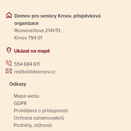
Domov pro seniory Krnov, příspěvková
organizace
Rooseveltova 2141/51,
Krnov 794 01
Ukázat na mapě
554 684 611
reditel@dskrnov.cz
Odkazy
Mapa webu
GDPR
Prohlášení o přístupnosti
Ochrana oznamovatelů
Podněty, stížnosti